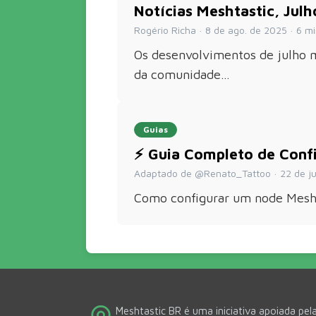
Notícias Meshtastic, Jul
Rogério Richa · 8 de ago. de 2025 · 6 min
Os desenvolvimentos de julho 
da comunidade…
Guias
⚡ Guia Completo de Conf
Adaptado de @Renato_Tattoo · 22 de jun.
Como configurar um node Mesht
Meshtastic BR é uma iniciativa apoiada pel