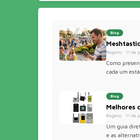
Blog
Meshtasti
Rogerio · 11 de ju
Como present
cada um está 
Blog
Melhores 
Rogerio · 11 de j
Um guia dire
e as alterna