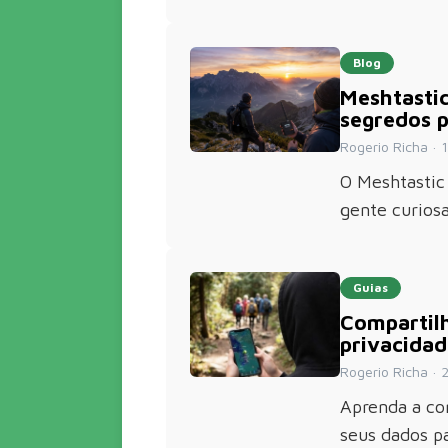
Blog
Meshtastic
segredos p
Rogerio Richa · 1
O Meshtastic 
gente curios
Guias
Compartil
privacida
Rogerio Richa · 2
Aprenda a co
seus dados p