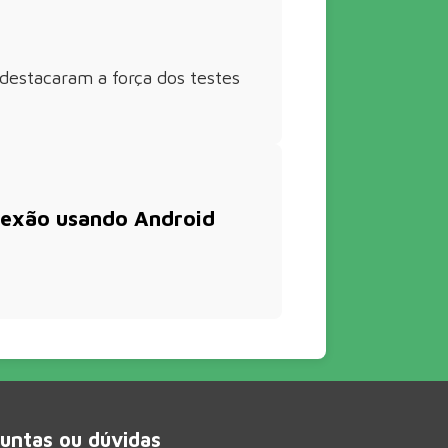
estacaram a força dos testes
nexão usando Android
untas ou dúvidas