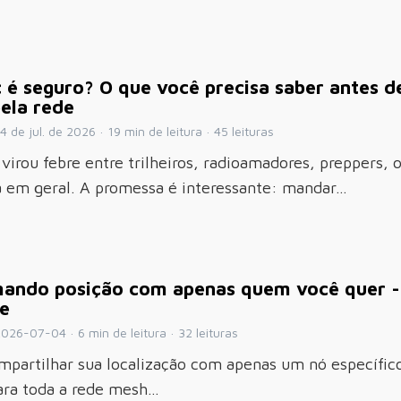
 é seguro? O que você precisa saber antes d
ela rede
4 de jul. de 2026 · 19 min de leitura · 45 leituras
virou febre entre trilheiros, radioamadores, preppers, 
a em geral. A promessa é interessante: mandar…
hando posição com apenas quem você quer -
de
026-07-04 · 6 min de leitura · 32 leituras
mpartilhar sua localização com apenas um nó específic
ara toda a rede mesh…