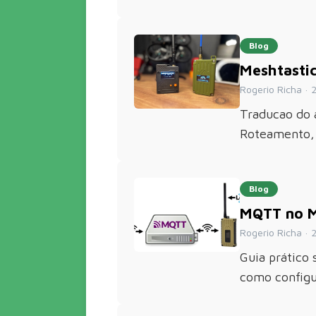
Blog
Meshtastic
Rogerio Richa · 2
Traducao do 
Roteamento, 
Blog
MQTT no Me
Rogerio Richa · 2
Guia prático
como configu