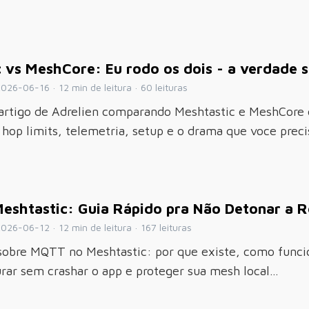
 vs MeshCore: Eu rodo os dois - a verdade s
026-06-16 · 12 min de leitura · 60 leituras
artigo de Adrelien comparando Meshtastic e MeshCore 
hop limits, telemetria, setup e o drama que voce prec
shtastic: Guia Rápido pra Não Detonar a Re
026-06-12 · 12 min de leitura · 167 leituras
 sobre MQTT no Meshtastic: por que existe, como funci
rar sem crashar o app e proteger sua mesh local…