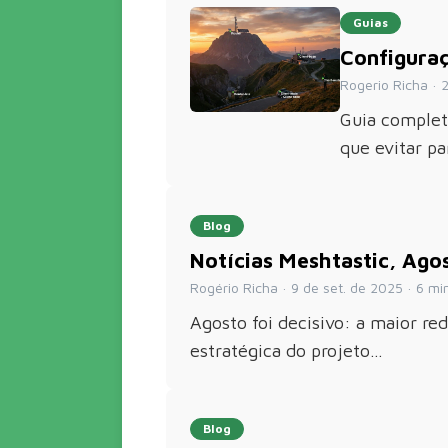
Guias
Configura
Rogerio Richa · 2
Guia complet
que evitar p
Blog
Notícias Meshtastic, Ago
Rogério Richa · 9 de set. de 2025 · 6 min 
Agosto foi decisivo: a maior r
estratégica do projeto…
Blog