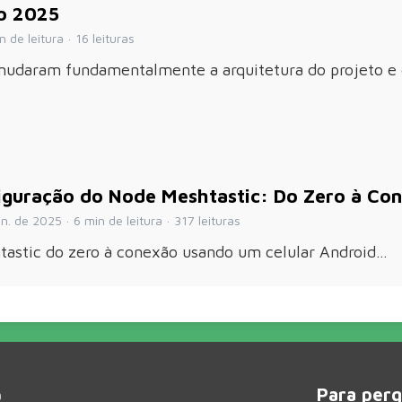
ho 2025
 de leitura · 16 leituras
mudaram fundamentalmente a arquitetura do projeto e d
iguração do Node Meshtastic: Do Zero à Co
 de 2025 · 6 min de leitura · 317 leituras
astic do zero à conexão usando um celular Android…
Para perg
a